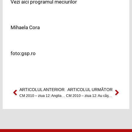
Vezi aici programul meciurilor
Mihaela Cora
foto:gsp.ro
ARTICOLUL ANTERIOR
ARTICOLUL URMĂTOR
Prev
Next
CM 2010 – ziua 12: Anglia şi SUA calificate în extremis
CM 2010 – ziua 12: Au câştigat, au pierdut, dar s-au calificat