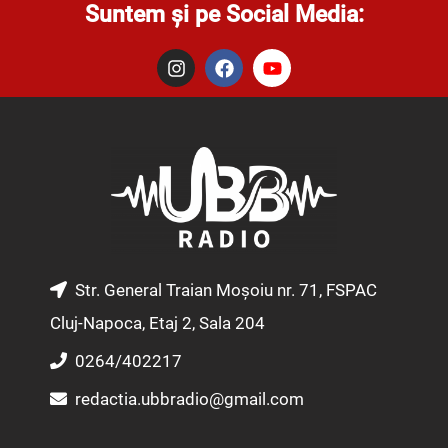
Suntem și pe Social Media:
I
F
Y
n
a
o
s
c
u
t
e
t
a
b
u
g
o
b
r
o
e
a
k
m
Str. General Traian Moșoiu nr. 71, FSPAC
Cluj-Napoca, Etaj 2, Sala 204
0264/402217
redactia.ubbradio@gmail.com