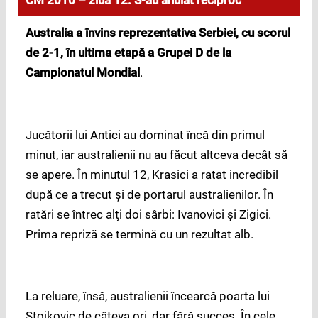
CM 2010 – ziua 12: S-au anulat reciproc
Australia a învins reprezentativa Serbiei, cu scorul
de 2-1, în ultima etapă a Grupei D de la
Campionatul Mondial
.
Jucătorii lui Antici au dominat încă din primul
minut, iar australienii nu au făcut altceva decât să
se apere. În minutul 12, Krasici a ratat incredibil
după ce a trecut şi de portarul australienilor. În
ratări se întrec alţi doi sârbi: Ivanovici şi Zigici.
Prima repriză se termină cu un rezultat alb.
La reluare, însă, australienii încearcă poarta lui
Stojkovic de câteva ori, dar fără succes. În cele