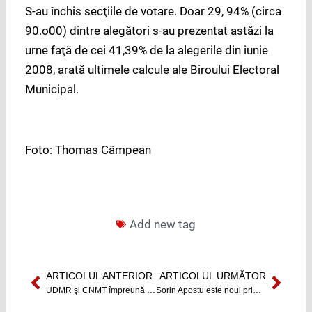
S-au închis secţiile de votare. Doar 29, 94% (circa
90.o00) dintre alegători s-au prezentat astăzi la
urne faţă de cei 41,39% de la alegerile din iunie
2008, arată ultimele calcule ale Biroului Electoral
Municipal.
Foto: Thomas Câmpean
Add new tag
ARTICOLUL ANTERIOR
ARTICOLUL URMĂTOR
Prev
Next
UDMR şi CNMT împreună la europarlamentare
Sorin Apostu este noul primar ales al Clujului