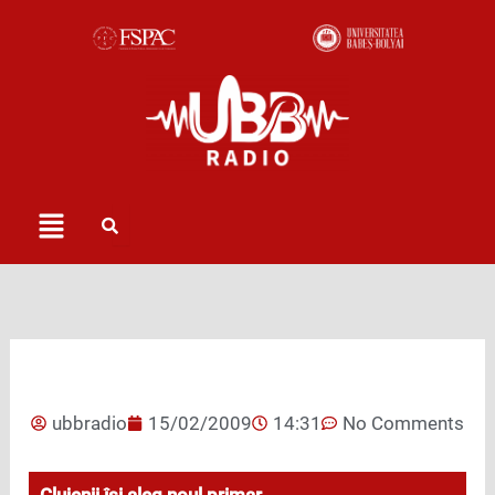
Skip
to
content
Menu
ubbradio
15/02/2009
14:31
No Comments