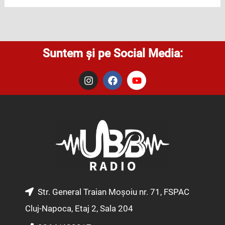
Suntem și pe Social Media:
I
F
Y
n
a
o
s
c
u
t
e
t
a
b
u
g
o
b
r
o
e
a
k
m
Str. General Traian Moșoiu nr. 71, FSPAC
Cluj-Napoca, Etaj 2, Sala 204