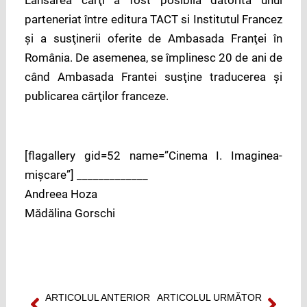
parteneriat între editura TACT si Institutul Francez
şi a susţinerii oferite de Ambasada Franţei în
România. De asemenea, se împlinesc 20 de ani de
când Ambasada Frantei susţine traducerea şi
publicarea cărţilor franceze.
[flagallery gid=52 name=”Cinema I. Imaginea-
mişcare”] _____________
Andreea Hoza
Mădălina Gorschi
ARTICOLUL ANTERIOR
ARTICOLUL URMĂTOR
Prev
Next