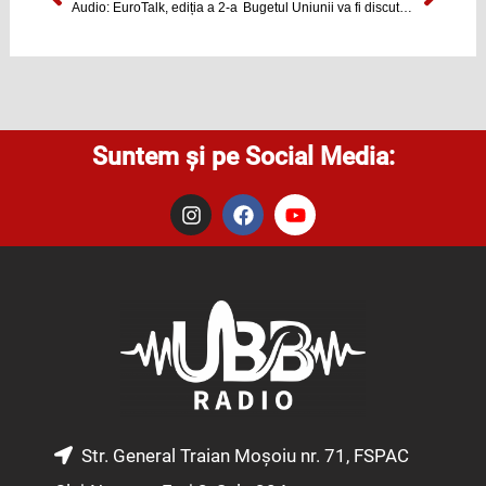
Audio: EuroTalk, ediția a 2-a
Bugetul Uniunii va fi discutat în sesiunea plenară de la Stasbourg
Suntem și pe Social Media:
I
F
Y
n
a
o
s
c
u
t
e
t
a
b
u
g
o
b
r
o
e
a
k
m
Str. General Traian Moșoiu nr. 71, FSPAC