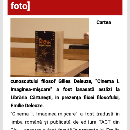
foto]
Cartea
cunoscutului filosof Gilles Deleuze, “Cinema I.
Imaginea-mişcare” a fost lanasată astăzi la
Librăria Cărtureşti, în prezenţa fiicei filosofului,
Emilie Deleuze.
“Cinema I. Imaginea-mişcare” a fost tradusă în
limba română şi publicată de editura TACT din
Cluj. Lansarea a fost facută în prezenţa lui Emilie