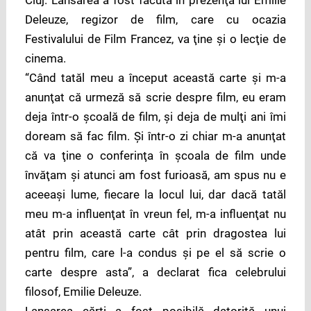
Deleuze, regizor de film, care cu ocazia
Festivalului de Film Francez, va ţine şi o lecţie de
cinema.
“Când tatăl meu a început această carte şi m-a
anunţat că urmeză să scrie despre film, eu eram
deja într-o şcoală de film, şi deja de mulţi ani îmi
doream să fac film. Şi într-o zi chiar m-a anunţat
că va ţine o conferinţa în şcoala de film unde
învăţam şi atunci am fost furioasă, am spus nu e
aceeaşi lume, fiecare la locul lui, dar dacă tatăl
meu m-a influenţat în vreun fel, m-a influenţat nu
atât prin această carte cât prin dragostea lui
pentru film, care l-a condus şi pe el să scrie o
carte despre asta”, a declarat fica celebrului
filosof, Emilie Deleuze.
Lansarea cărţi a fost posibilă datorită unui