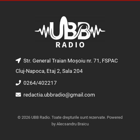
s
c
u
t
e
t
a
b
u
g
o
b
r
o
e
a
k
m
Str. General Traian Moșoiu nr. 71, FSPAC
Cluj-Napoca, Etaj 2, Sala 204
0264/402217
redactia.ubbradio@gmail.com
© 2026 UBB Radio. Toate drepturile sunt rezervate. Powered
by Alecsandru Braicu