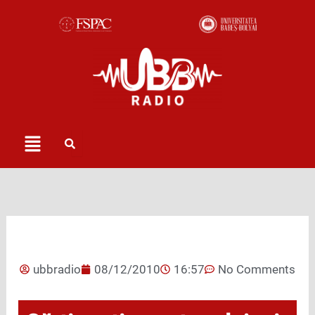
Skip
to
content
Menu
ubbradio
08/12/2010
16:57
No Comments