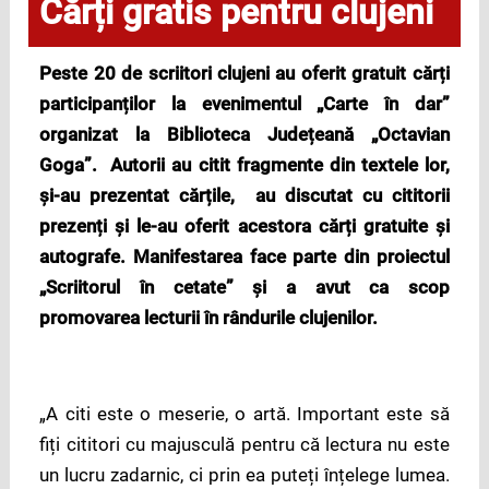
Cărți gratis pentru clujeni
Peste 20 de scriitori clujeni au oferit gratuit căr
ț
i
participan
ț
ilor la evenimentul „Carte în dar”
organizat la Biblioteca Jude
ț
eană „Octavian
Goga”. Autorii au citit fragmente din textele lor,
ș
i-au prezentat căr
ț
ile, au discutat cu cititorii
prezen
ț
i
ș
i le-au oferit acestora căr
ț
i gratuite
ș
i
autografe. Manifestarea face parte din proiectul
„Scriitorul în cetate”
ș
i a avut ca scop
promovarea lecturii în rândurile clujenilor.
„A citi este o meserie, o artă. Important este să
fiți cititori cu majusculă pentru că lectura nu este
un lucru zadarnic, ci prin ea puteți înțelege lumea.