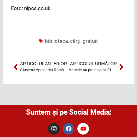
Foto: nlpcs.co.uk
biblioteca
,
cărţi
,
gratuit
ARTICOLUL ANTERIOR
ARTICOLUL URMĂTOR
Prev
Next
Clusterul Apelor din România, lansat la Cluj
Mamele au protestat la Cluj-Napoca
Suntem și pe Social Media:
I
F
Y
n
a
o