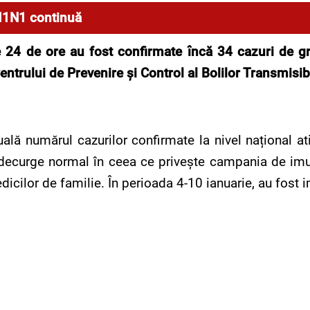
H1N1 continuă
e
24 de ore au fost confirmate încă 34 cazuri de g
entrului de Preveni
re şi Control al Bolilor Transmisib
uală numărul cazurilor confirmate la nivel național at
 decurge normal în ceea ce privește campania de imuni
edicilor de familie. În perioada 4-10 ianuarie, au fos