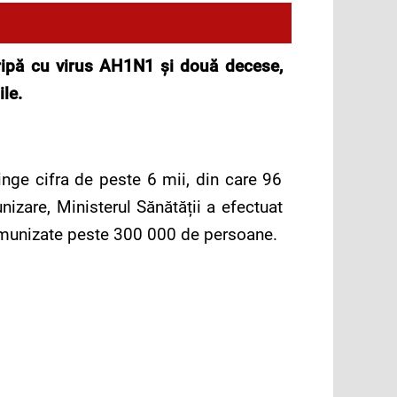
ripă cu virus AH1N1 şi dou
ă
decese,
ile.
inge cifra de peste 6 mii, din care 96
zare, Ministerul Sănătății a efectuat
t imunizate peste 300 000 de persoane.