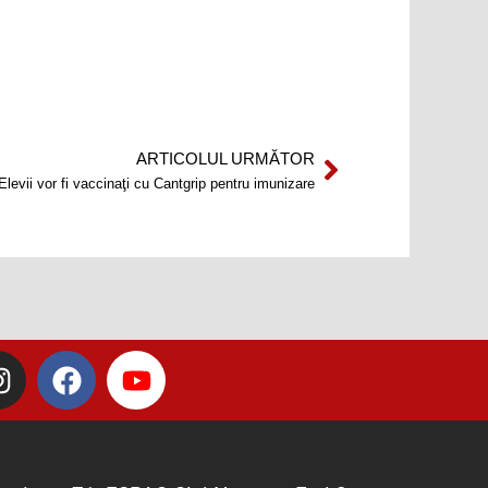
ARTICOLUL URMĂTOR
Next
Elevii vor fi vaccinaţi cu Cantgrip pentru imunizare
I
F
Y
n
a
o
s
c
u
t
e
t
a
b
u