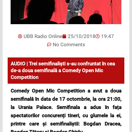
UBB Radio Online
25/10/2018
19:47
No Comments
AUDIO | Trei semifinaliști s-au confruntat în cea
de-a doua semifinală a Comedy Open Mic
Competition
Comedy Open Mic Competition a avut a doua
semifinală în data de 17 octombrie, la ora 21:00,
la Urania Palace. Semifinala a adus în fața
spectatorilor concurenți tineri, cu glumele la ei,
printre care și semifinaliștii: Bogdan Dracea,