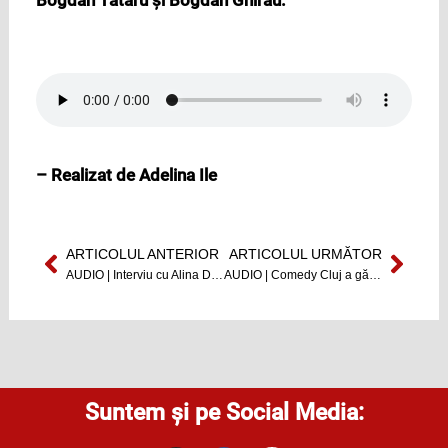
Bogdan Tătaru și Bogdan Ghirău.
– Realizat de Adelina Ile
ARTICOLUL ANTERIOR
ARTICOLUL URMĂTOR
Prev
Next
AUDIO | Interviu cu Alina Dinuța, psiholog: Dizabilitatea nu mă definește
AUDIO | Comedy Cluj a găzduit anul acesta numeroase spectacole, între care proiecții de filme, spectacole de teatru sau stand-up comedy
Suntem și pe Social Media: