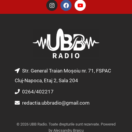
I
F
Y
n
a
o
s
c
u
t
e
t
a
b
u
g
o
b
r
o
e
a
k
m
Str. General Traian Moșoiu nr. 71, FSPAC
Cluj-Napoca, Etaj 2, Sala 204
0264/402217
redactia.ubbradio@gmail.com
© 2026 UBB Radio. Toate drepturile sunt rezervate. Powered
by Alecsandru Braicu