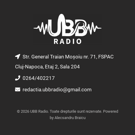
t
e
t
a
b
u
g
o
b
r
o
e
a
k
m
Str. General Traian Moșoiu nr. 71, FSPAC
Cluj-Napoca, Etaj 2, Sala 204
0264/402217
redactia.ubbradio@gmail.com
© 2026 UBB Radio. Toate drepturile sunt rezervate. Powered
by Alecsandru Braicu