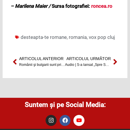
– Marilena Maier /
Sursa fotografiei:
roncea.ro
desteapta-te romane
,
romania
,
vox pop cluj
ARTICOLUL ANTERIOR
ARTICOLUL URMĂTOR
Prev
Next
Românii şi bulgarii sunt primiṭi să muncească în Olanda
Audio | S-a lansat „Spre Sud, la Lăceni” de Ștefan Baghiu!
Suntem și pe Social Media:
I
F
Y
n
a
o
s
c
u