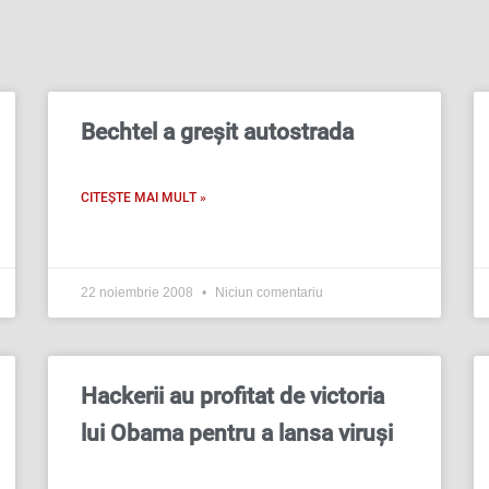
Page
Page
Page
Page
Bechtel a greşit autostrada
CITEȘTE MAI MULT »
22 noiembrie 2008
Niciun comentariu
Hackerii au profitat de victoria
lui Obama pentru a lansa viruşi