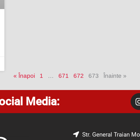
« Înapoi
1
…
671
672
673
Înainte »
ocial Media:
Str. General Traian Mo