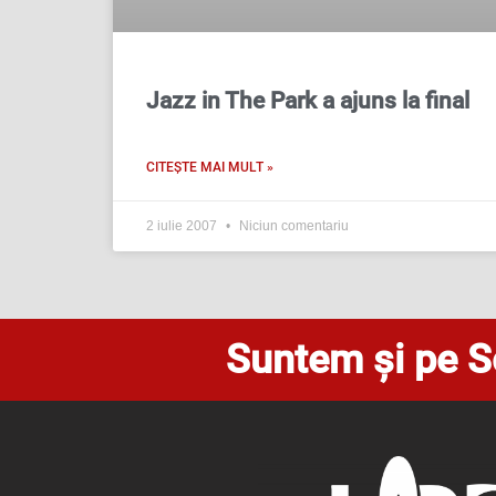
Jazz in The Park a ajuns la final
CITEȘTE MAI MULT »
2 iulie 2007
Niciun comentariu
Suntem și pe S