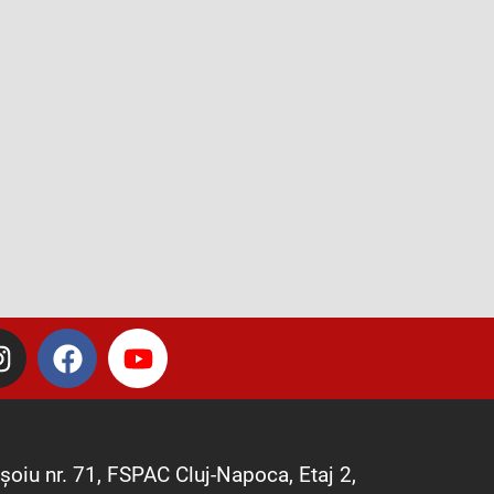
I
F
Y
n
a
o
s
c
u
t
e
t
a
b
u
șoiu nr. 71, FSPAC Cluj-Napoca, Etaj 2,
g
o
b