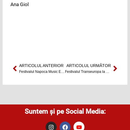
Ana Giol
ARTICOLUL ANTERIOR
ARTICOLUL URMĂTOR
Prev
Next
Festivalul Napoca Music Event începe astăzi
Festivalul Transeuropa la Cluj
Suntem și pe Social Media:
I
F
Y
n
a
o