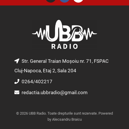
s
c
u
t
e
t
a
b
u
g
o
b
r
o
e
a
k
m
Str. General Traian Moșoiu nr. 71, FSPAC
Cluj-Napoca, Etaj 2, Sala 204
0264/402217
redactia.ubbradio@gmail.com
© 2026 UBB Radio. Toate drepturile sunt rezervate. Powered
by Alecsandru Braicu