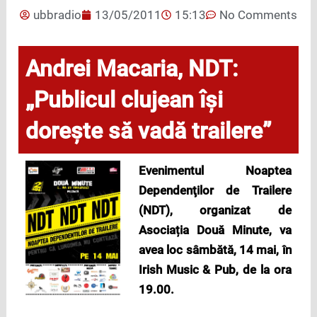
ubbradio
13/05/2011
15:13
No Comments
Andrei Macaria, NDT:
„Publicul clujean își
dorește să vadă trailere”
Evenimentul Noaptea
Dependenţilor de Trailere
(NDT), organizat de
Asociația Două Minute, va
avea loc sâmbătă, 14 mai, în
Irish Music & Pub, de la ora
19.00.