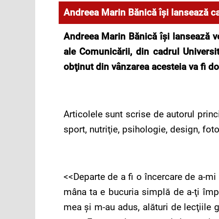
Andreea Marin Bănică îşi lansează ca
Andreea Marin Bănică îşi lansează volu
ale Comunicării, din cadrul Universi
obţinut din vânzarea acesteia va fi 
Articolele sunt scrise de autorul princ
sport, nutriţie, psihologie, design, fo
<<Departe de a fi o încercare de a-mi 
mâna ta e bucuria simplă de a-ţi împă
mea şi m-au adus, alături de lecţiile 