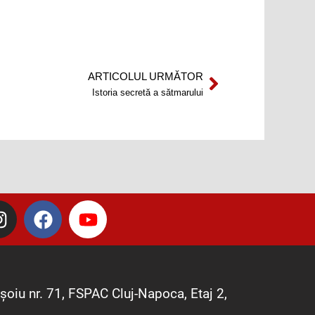
ARTICOLUL URMĂTOR
Next
Istoria secretă a sătmarului
I
F
Y
n
a
o
s
c
u
t
e
t
a
b
u
șoiu nr. 71, FSPAC Cluj-Napoca, Etaj 2,
g
o
b