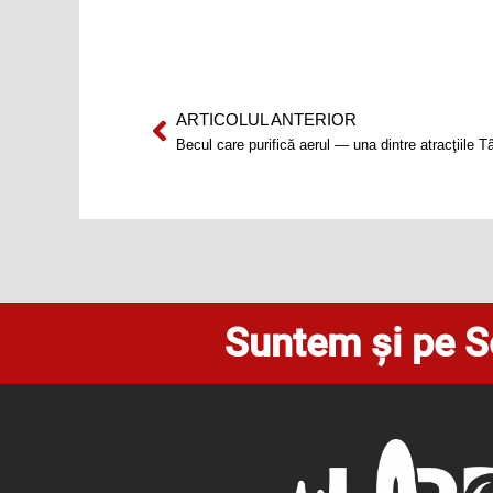
ARTICOLUL ANTERIOR
Prev
Becul care purifică aerul — una dintre atracţiile T
Suntem și pe S