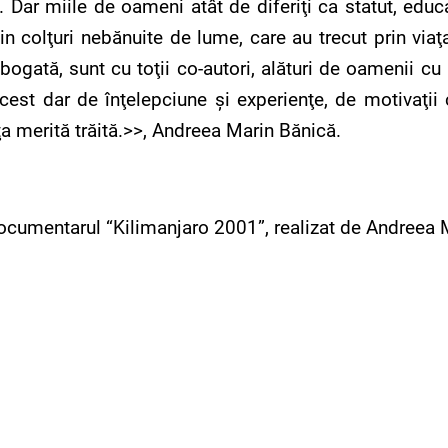
Dar miile de oameni atât de diferiţi ca statut, educaţ
in colţuri nebănuite de lume, care au trecut prin via
ogată, sunt cu toţii co-autori, alături de oamenii cu 
e, acest dar de înţelepciune şi experienţe, de motivaţi
aţa merită trăită.>>, Andreea Marin Bănică.
cumentarul “Kilimanjaro 2001”, realizat de Andreea Ma