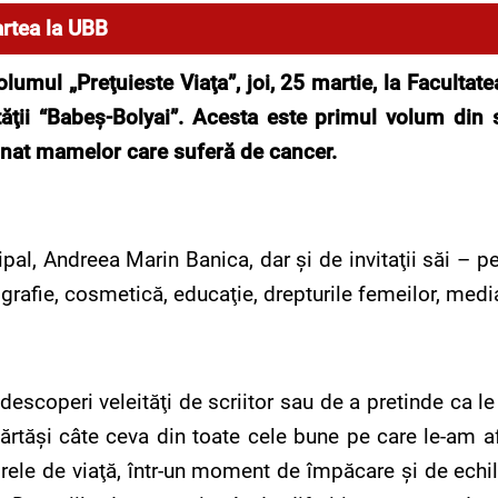
rtea la UBB
mul „Preţuieste Viaţa”, joi, 25 martie, la Facultatea
tăţii “Babeş-Bolyai”. Acesta este primul volum din s
donat mamelor care suferă de cancer.
ipal, Andreea Marin Banica, dar şi de invitaţii săi – pe
tografie, cosmetică, educaţie, drepturile femeilor, med
descoperi veleităţi de scriitor sau de a pretinde ca le
rtăşi câte ceva din toate cele bune pe care le-am afla
grele de viaţă, într-un moment de împăcare şi de echili