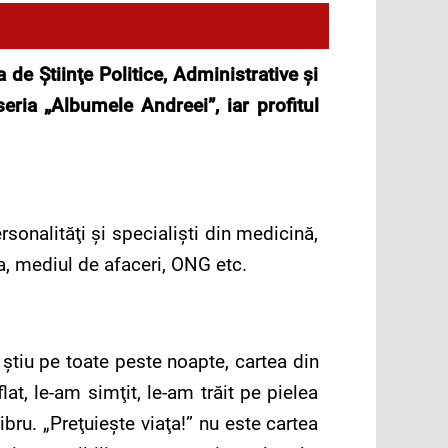
 de Ştiinţe Politice, Administrative şi
eria „Albumele Andreei”, iar profitul
rsonalităţi şi specialişti din medicină,
ia, mediul de afaceri, ONG etc.
 ştiu pe toate peste noapte, cartea din
t, le-am simţit, le-am trăit pe pielea
bru. „Preţuieşte viaţa!” nu este cartea