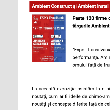
Ambient Construct şi Ambient Instal 
Peste 120 firme de
târgurile Ambient
“Expo Transilvan
performanţă. Am re
omului faţă de fru
La această expoziţie asistăm la o si
noutăţi, cum ar fi ideile de chimo-am
noutăţi şi concepte diferite faţă de ce