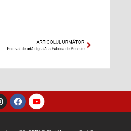
ARTICOLUL URMĂTOR
Next
Festival de artă digitală la Fabrica de Pensule
I
F
Y
n
a
o
s
c
u
t
e
t
a
b
u