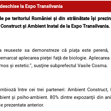
deschise la Expo Transilvania
 pe teritoriul României şi din străinătate îşi prezin
 Construct şi Ambient Instal de la Expo Transilvania.
ia reuseste sa demonstreze că piaţa este perenă,
marcat aplecarea pieţei faţă de biologie. Aplecarea s
mos şi estetic.”, susţine subprefectul Vasile Cosma.
mbioză între cei trei parteneri: Ambient Construct, I
bient şi psiho-ambient. 80% dintre expozanţii din anii
le prezentate anterior.