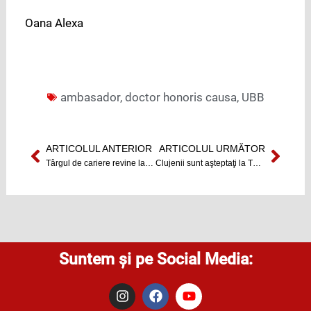
Oana Alexa
ambasador
,
doctor honoris causa
,
UBB
ARTICOLUL ANTERIOR
ARTICOLUL URMĂTOR
Prev
Next
Târgul de cariere revine la Cluj
Clujenii sunt aşteptaţi la Târgul de Carieră
Suntem și pe Social Media:
I
F
Y
n
a
o