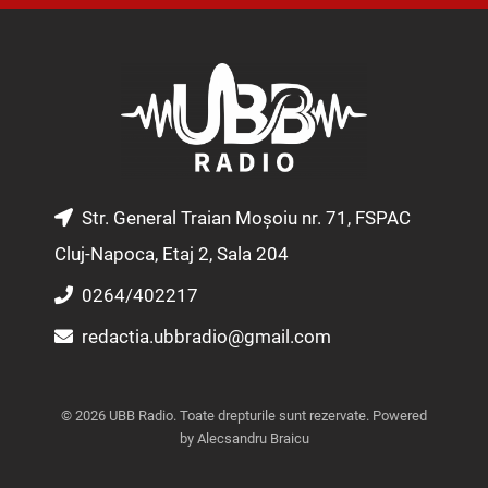
s
c
u
t
e
t
a
b
u
g
o
b
r
o
e
a
k
m
Str. General Traian Moșoiu nr. 71, FSPAC
Cluj-Napoca, Etaj 2, Sala 204
0264/402217
redactia.ubbradio@gmail.com
© 2026 UBB Radio. Toate drepturile sunt rezervate. Powered
by Alecsandru Braicu