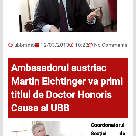
ubbradio
12/03/2013
10:22
No Comments
Ambasadorul austriac
Martin Eichtinger va primi
titlul de Doctor Honoris
Causa al UBB
Coordonatorul
Secției de