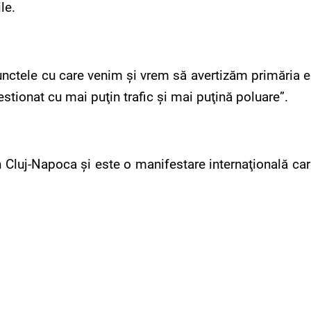
le.
unctele cu care venim şi vrem să avertizăm primăria e
estionat cu mai puţin trafic şi mai puţină poluare”.
în Cluj-Napoca şi este o manifestare internaţională car