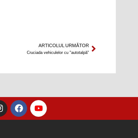
ARTICOLUL URMĂTOR
Next
Cruciada vehiculelor cu "autotalpă"
I
F
Y
n
a
o
s
c
u
t
e
t
a
b
u