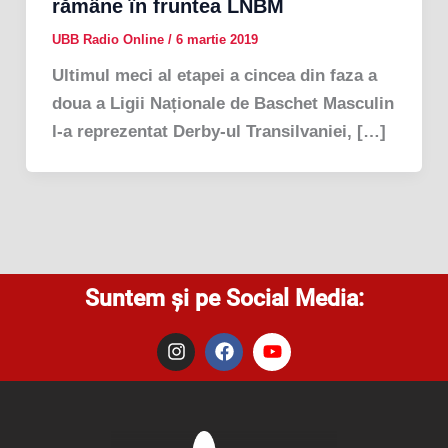
rămâne în fruntea LNBM
UBB Radio Online
/
6 martie 2019
Ultimul meci al etapei a cincea din faza a
doua a Ligii Naționale de Baschet Masculin
l-a reprezentat Derby-ul Transilvaniei, […]
Suntem și pe Social Media:
I
F
Y
n
a
o
s
c
u
t
e
t
a
b
u
g
o
b