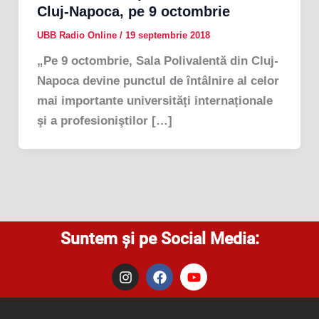
Cluj-Napoca, pe 9 octombrie
UBB Radio Online
/
19 septembrie 2018
„Pe 9 octombrie, Sala Polivalentă din Cluj-
Napoca devine punctul de întâlnire al celor
mai importante universități internaționale
şi a profesioniştilor […]
Suntem și pe Social Media:
I
F
Y
n
a
o
s
c
u
t
e
t