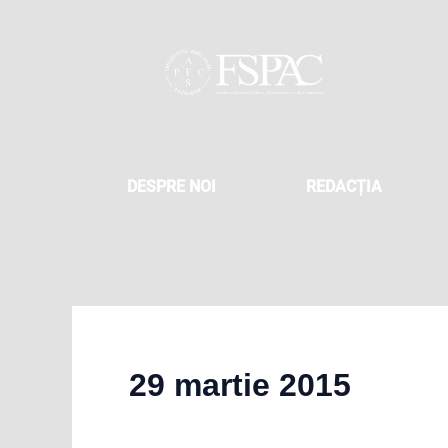
Skip
to
content
DESPRE NOI
REDACȚIA
29 martie 2015