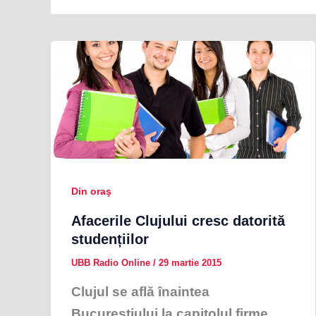
Din oraş
Afacerile Clujului cresc datorită
studențiilor
UBB Radio Online
/
29 martie 2015
Clujul se află înaintea
Bucureștiului la capitolul firme