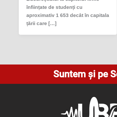
înființate de studenți cu
aproximativ 1 653 decât în capitala
țării care […]
Suntem și pe S