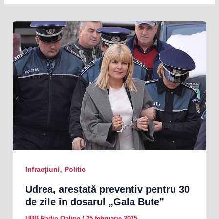
,
Infracțiuni
Politic
Udrea, arestată preventiv pentru 30
de zile în dosarul „Gala Bute”
UBB Radio Online
/
25 februarie 2015