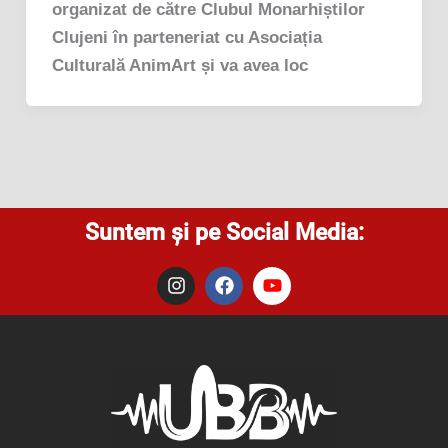
organizat de către Clubul Monarhiștilor
Clujeni în parteneriat cu Asociația
Culturală AnimArt și va avea loc
Suntem și pe Social Media:
I
F
Y
n
a
o
s
c
u
t
e
t
a
b
u
g
o
b
r
o
e
a
k
m