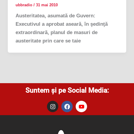
ubbradio
/
31 mai 2010
Austeritatea, asumată de Guvern:
Executivul a aprobat aseară, în şedinţă
extraordinară, planul de masuri de
austeritate prin care se taie
Suntem și pe Social Media:
I
F
Y
n
a
o
s
c
u
t
e
t
a
b
u
g
o
b