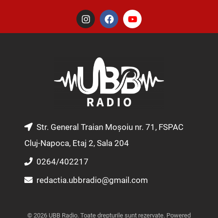
I
F
Y
n
a
o
s
c
u
t
e
t
a
b
u
g
o
b
r
o
e
a
k
m
Str. General Traian Moșoiu nr. 71, FSPAC
Cluj-Napoca, Etaj 2, Sala 204
0264/402217
redactia.ubbradio@gmail.com
© 2026 UBB Radio. Toate drepturile sunt rezervate. Powered