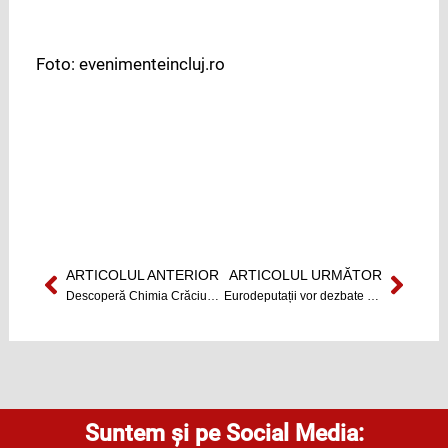
Foto: evenimenteincluj.ro
ARTICOLUL ANTERIOR
ARTICOLUL URMĂTOR
Prev
Next
Descoperă Chimia Crăciunului!
Eurodeputații vor dezbate impactul crizei asupra sectorului apărării în Sesiunea Plenară a PE
Suntem și pe Social Media: