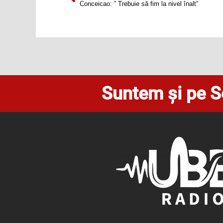
Conceicao: ” Trebuie să fim la nivel înalt”
Suntem și pe S