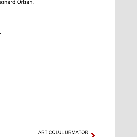
eonard Orban.
.
ARTICOLUL URMĂTOR
Next