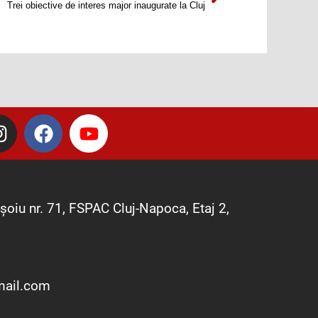
Trei obiective de interes major inaugurate la Cluj
I
F
Y
n
a
o
s
c
u
t
e
t
a
b
u
șoiu nr. 71, FSPAC Cluj-Napoca, Etaj 2,
g
o
b
r
o
e
a
k
m
mail.com