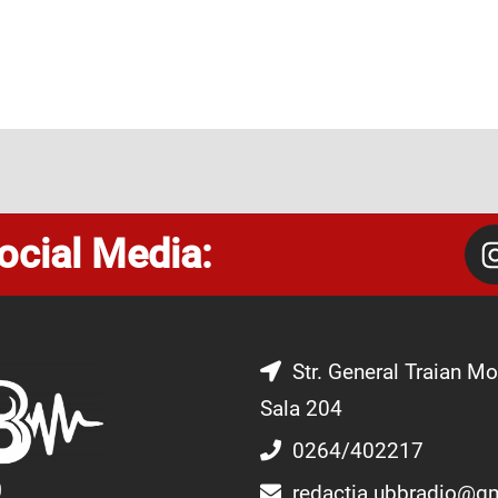
ocial Media:
Str. General Traian Mo
Sala 204
0264/402217
redactia.ubbradio@g