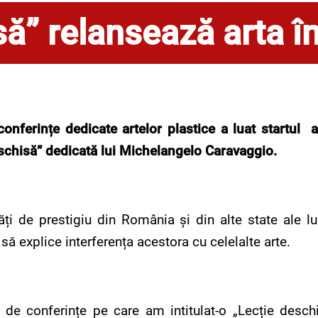
ă” relansează arta în
 conferințe dedicate artelor plastice a luat startu
schisă” dedicată lui Michelangelo Caravaggio.
ăți de prestigiu din România și din alte state ale l
 să explice interferența acestora cu celelalte arte.
de conferințe pe care am intitulat-o „Lecție desch