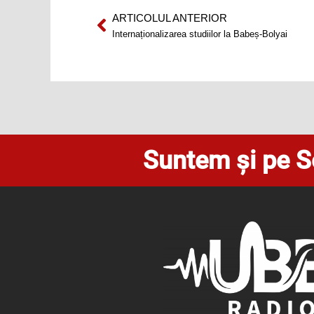
ARTICOLUL ANTERIOR
Prev
Internaționalizarea studiilor la Babeș-Bolyai
Suntem și pe S