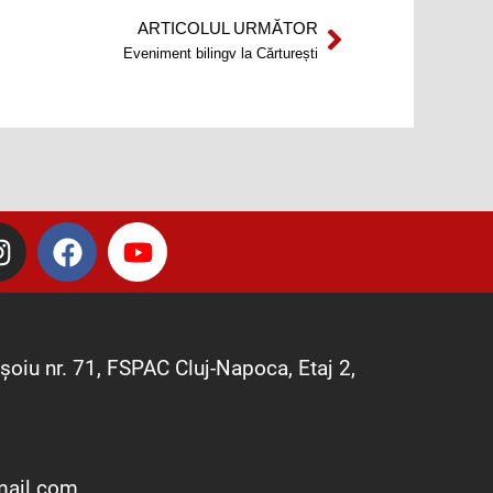
ARTICOLUL URMĂTOR
Next
Eveniment bilingv la Cărturești
I
F
Y
n
a
o
s
c
u
t
e
t
a
b
u
șoiu nr. 71, FSPAC Cluj-Napoca, Etaj 2,
g
o
b
r
o
e
a
k
m
mail.com