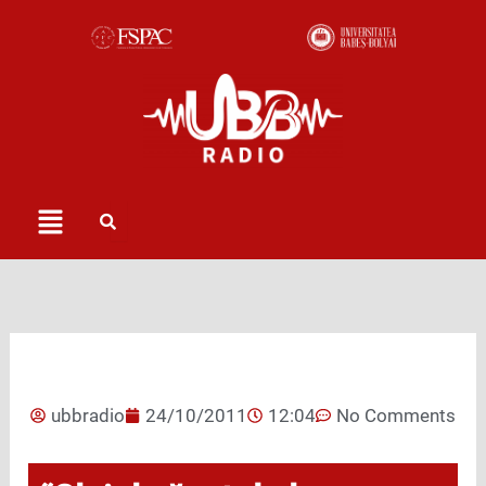
Skip
to
content
Menu
ubbradio
24/10/2011
12:04
No Comments