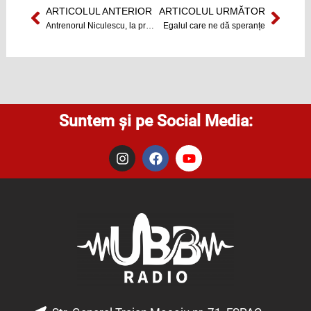
ARTICOLUL ANTERIOR
ARTICOLUL URMĂTOR
Prev
Next
Antrenorul Niculescu, la primul egal
Egalul care ne dă speranțe
Suntem și pe Social Media:
I
F
Y
n
a
o
s
c
u
t
e
t
a
b
u
g
o
b
r
o
e
a
k
m