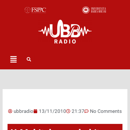
Skip
to
content
Menu
ubbradio
13/11/2010
21:37
No Comments