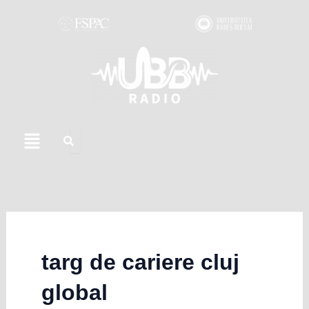
Skip
to
content
Menu
targ de cariere cluj
global