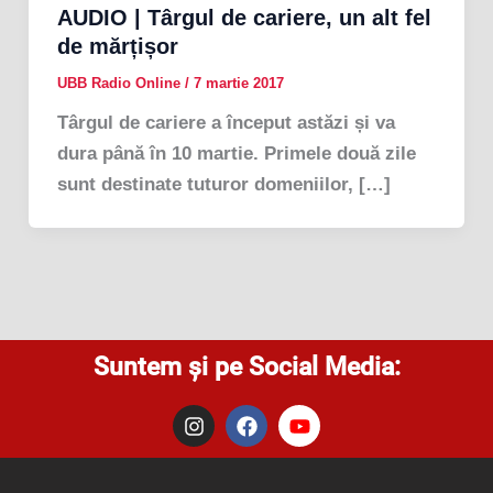
AUDIO | Târgul de cariere, un alt fel
de mărțișor
UBB Radio Online
/
7 martie 2017
Târgul de cariere a început astăzi și va
dura până în 10 martie. Primele două zile
sunt destinate tuturor domeniilor, […]
Suntem și pe Social Media:
I
F
Y
n
a
o
s
c
u
t
e
t