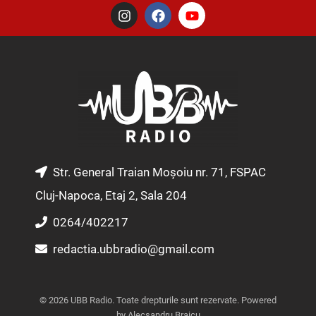
I
F
Y
n
a
o
s
c
u
t
e
t
a
b
u
g
o
b
r
o
e
a
k
m
Str. General Traian Moșoiu nr. 71, FSPAC
Cluj-Napoca, Etaj 2, Sala 204
0264/402217
redactia.ubbradio@gmail.com
© 2026 UBB Radio. Toate drepturile sunt rezervate. Powered
by Alecsandru Braicu