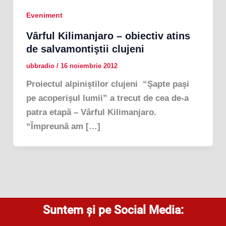
Eveniment
Vârful Kilimanjaro – obiectiv atins
de salvamontiştii clujeni
ubbradio
/
16 noiembrie 2012
Proiectul alpiniştilor clujeni “Şapte paşi
pe acoperişul lumii” a trecut de cea de-a
patra etapă – Vârful Kilimanjaro.
“Împreună am […]
Suntem și pe Social Media: