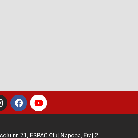
I
F
Y
n
a
o
s
c
u
t
e
t
a
b
u
șoiu nr. 71, FSPAC Cluj-Napoca, Etaj 2,