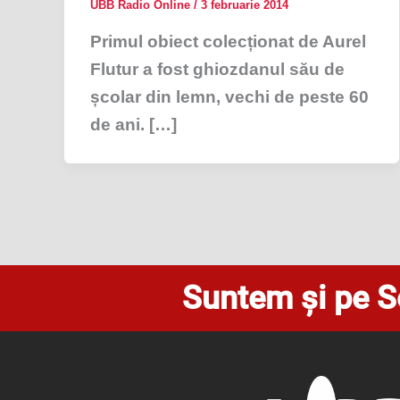
UBB Radio Online
/
3 februarie 2014
Primul obiect colecționat de Aurel
Flutur a fost ghiozdanul său de
școlar din lemn, vechi de peste 60
de ani. […]
Suntem și pe S