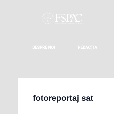
Skip
to
content
DESPRE NOI
REDACȚIA
fotoreportaj sat