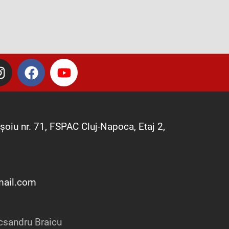
I
F
Y
n
a
o
s
c
u
t
e
t
a
b
u
șoiu nr. 71, FSPAC Cluj-Napoca, Etaj 2,
g
o
b
r
o
e
a
k
m
mail.com
csandru Braicu