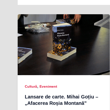
,
Cultură
Eveniment
Lansare de carte. Mihai Goțiu –
„Afacerea Roșia Montană”