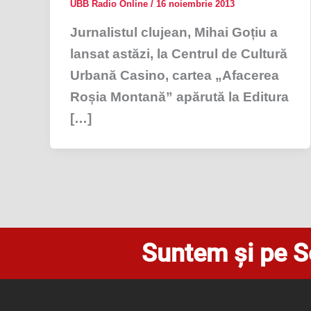
UBB Radio Online
/
16 noiembrie 2013
Jurnalistul clujean, Mihai Goțiu a
lansat astăzi, la Centrul de Cultură
Urbană Casino, cartea „Afacerea
Roșia Montană” apărută la Editura
[…]
Suntem și pe S