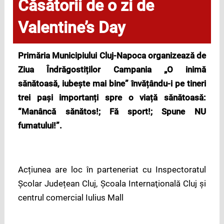
Căsătorii de o zi de
Valentine’s Day
Prim
ă
ria Municipiului Cluj-Napoca organizează de
Ziua Îndrăgostiților Campania
„O inimă
sănătoasă, iubeşte mai bine” învățându-i pe tineri
trei pași importanți spre o viață sănătoasă:
“Manâncă sănătos!; Fă sport!; Spune NU
fumatului!”.
Acțiunea are loc în parteneriat cu Inspectoratul
Şcolar Județean Cluj, Şcoala Internaţională Cluj şi
centrul comercial Iulius Mall