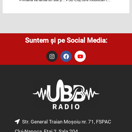
Suntem și pe Social Media:
I
F
Y
n
a
o
s
c
u
t
e
t
a
b
u
g
o
b
r
o
e
a
k
m
Str. General Traian Moșoiu nr. 71, FSPAC
Cluj-Napoca, Etaj 2, Sala 204