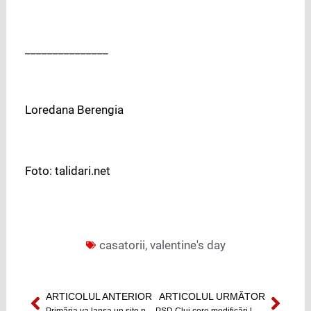
_______________
Loredana Berengia
Foto: talidari.net
casatorii
,
valentine's day
ARTICOLUL ANTERIOR
ARTICOLUL URMĂTOR
Prev
Next
Primăria va lansa un site pentru alimentație sănătoasă
PSD Cluj cere modificări la bugetul judeţului