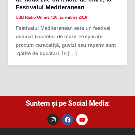
Festivalul Mediteranean
UBB Radio Online
/
10 noiembrie 2018
Festivalul Mediteranean este un festival
dedicat fructelor de mare. Preparate
precum caracatiță, guvizi sau rapane sunt
gătite de bucătari, în […]
Suntem și pe Social Media:
I
F
Y
n
a
o
s
c
u
t
e
t