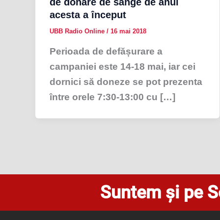
de donare de sânge de anul
acesta a început
UBB Radio Online
/
16 mai 2018
Perioada de defășurare a
campaniei este 14-18 mai, iar cei
dornici să doneze se pot prezenta
între orele 7:30-13:00 cu […]
Suntem și pe S