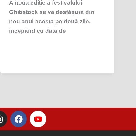
A noua ediție a festivalului
Ghibstock se va desfășura din
nou anul acesta pe două zile,
începând cu data de
I
F
Y
n
a
o
s
c
u