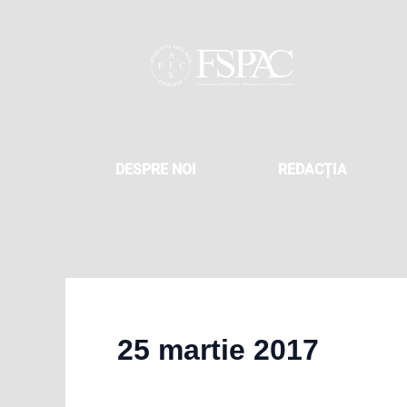
Skip
to
content
DESPRE NOI
REDACȚIA
25 martie 2017