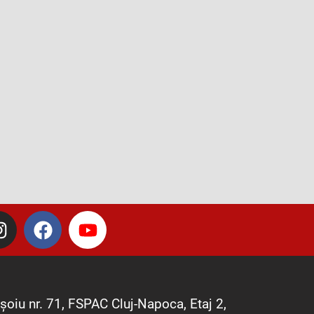
I
F
Y
n
a
o
s
c
u
t
e
t
a
b
u
șoiu nr. 71, FSPAC Cluj-Napoca, Etaj 2,