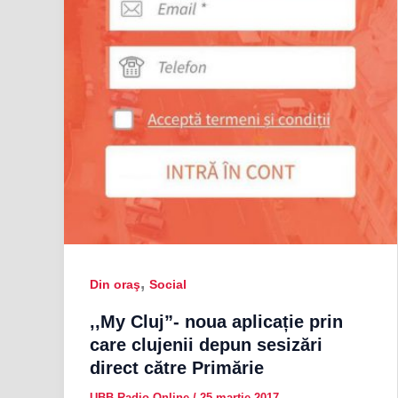
,
Din oraş
Social
,,My Cluj”- noua aplicație prin
care clujenii depun sesizări
direct către Primărie
UBB Radio Online
/
25 martie 2017