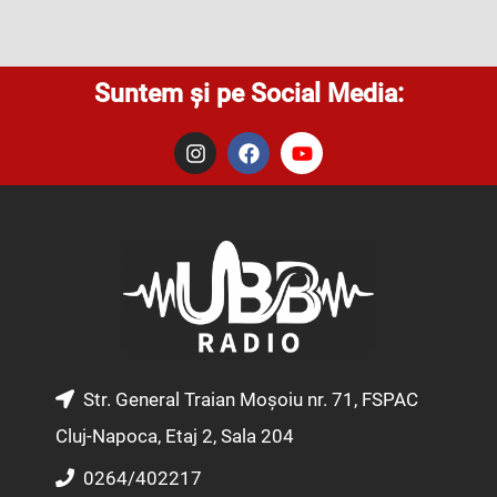
Suntem și pe Social Media:
I
F
Y
n
a
o
s
c
u
t
e
t
a
b
u
g
o
b
r
o
e
a
k
m
Str. General Traian Moșoiu nr. 71, FSPAC
Cluj-Napoca, Etaj 2, Sala 204
0264/402217