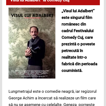
“Visul lui Adalbert” la Comedy Cluj
„Visul lui Adalbert”
este singurul film
românesc din
cadrul Festivalului
Comedy Cuj, care
prezintă o poveste
petrecută în
realitate într-o
fabrică din perioada
couministă.
Lungmetrajul este o comedie neagră, iar regizorul
George Achim a încercat să realizeze un film care
să nu se asemene cu celelalte. Geneza porneşte