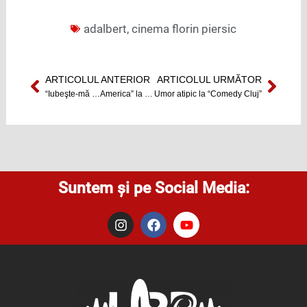
adalbert
,
cinema florin piersic
ARTICOLUL ANTERIOR
ARTICOLUL URMĂTOR
Prev
Next
“Iubeşte-mă …America” la Comedy Cluj
Umor atipic la “Comedy Cluj”
Suntem și pe Social Media:
I
F
Y
n
a
o
s
c
u
t
e
t
a
b
u
g
o
b
r
o
e