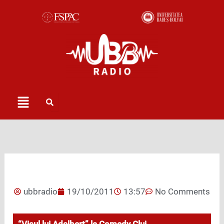
Skip
to
content
Menu
ubbradio
19/10/2011
13:57
No Comments