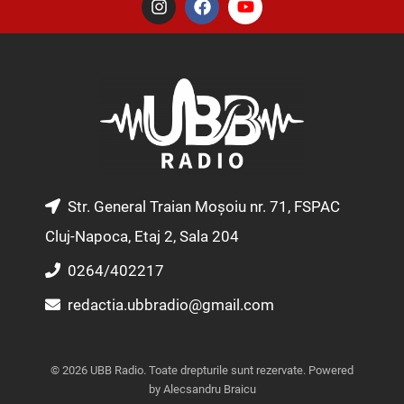
n
a
o
s
c
u
t
e
t
a
b
u
g
o
b
r
o
e
a
k
m
Str. General Traian Moșoiu nr. 71, FSPAC
Cluj-Napoca, Etaj 2, Sala 204
0264/402217
redactia.ubbradio@gmail.com
© 2026 UBB Radio. Toate drepturile sunt rezervate. Powered
by Alecsandru Braicu