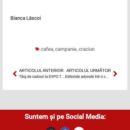
Bianca Lăscoi
cafea
,
campanie
,
craciun
ARTICOLUL ANTERIOR
ARTICOLUL URMĂTOR
Prev
Next
Târg de cadouri la EXPO Transilvania
Editoriale adunate într-o carte
Suntem și pe Social Media:
I
F
Y