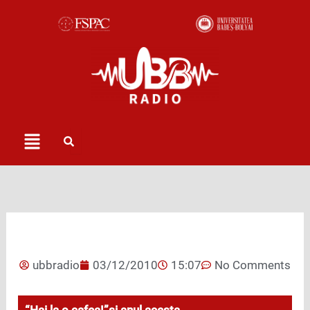
Skip
to
content
Menu
ubbradio
03/12/2010
15:07
No Comments